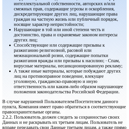
интеллектуальной собственности, авторских и/или
смежных прав, содержащие угрозы и оскорбления,
дискредитирующие других лиц, нарушающие права
граждан на частную жизнь или публичный порядок,
носящие характер непристойности;
Нарушающие в той или иной степени честь и
достоинство, права и охраняемые законом интересы
других лиц;
Способствующие или содержащие призывы к
разжиганию религиозной, расовой или
межнациональной розни, содержащие попытки
разжигания вражды или призывы к насилию; · Спам,
вирусные материалы, несанкционированную рекламу;
А также иные материалы, которые побуждают других
лиц на противоправное поведение, влекущее
уголовную, гражданско-правовую и иную
ответственность или каким-либо образом нарушающее
положения законодательства Российской Федерации.
В случае нарушений Пользователем/Посетителем данного
пункта, Компания имеет право обратиться в соответствующие
правоохранительные органы.
2.2.2. Пользователь должен следить за сохранностью своих
Данных и не раскрывать их третьим лицам. Пользователь не
вправе передавать свои Данные третьим лицам, а также прямо