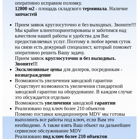
оперативно исправим поломку.
12800 м2
- площадь складского
терминала
. Наличие
запчастей
Прием заявок круглосуточно и без выходных. Звоните!!!
Мы крайне клиентоориентированы и заботимся над
качеством нашей работы и удобства для Вас
предоставляемых услуг. Поэтому в любое время суток
на связи есть дежурный специалист, который поможет
оперативно решить Вашу задачу.
Прием заявок
круглосуточно и без выходных.
Звоните!!!
Эксклюзивные цены
для дилеров, посредникам -
вознаграждение
Возможность увеличения заводской гарантии
Существует возможность увеличения стандартной
заводской гарантии на оборудование. В каждом случае
это обсуждается отдельно
Возможность
увеличения
заводской
гарантии
Реализовано под ключ более 210 объектов
Помимо поставки кондиционеров MDV мы готовы
выполнить все работы под ключ, если Вам это
необходимо. А также взять Ваш объект на дальнейшее
сервисное обслуживание MDV
Реализовано
под ключ более 210 объектов