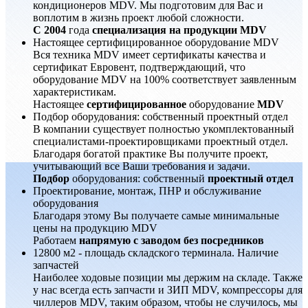
кондиционеров MDV. Мы подготовим для Вас и
воплотим в жизнь проект любой сложности.
С 2004
года
специализация на продукции MDV
Настоящее сертифицированное оборудование MDV
Вся техника MDV имеет сертификаты качества и
сертификат Евровент, подтверждающий, что
оборудование MDV на 100% соответствует заявленным
характеристикам.
Настоящее
сертифицированное
оборудование
MDV
Подбор оборудования: собственный проектный отдел
В компании существует полностью укомплектованный
специалистами-проектировщиками проектный отдел.
Благодаря богатой практике Вы получите проект,
учитывающий все Ваши требования и задачи.
Подбор
оборудования: собственный
проектный отдел
Проектирование, монтаж, ПНР и обслуживание
оборудования
Благодаря этому Вы получаете самые минимальные
цены на продукцию MDV
Работаем
напрямую с заводом без посредников
12800 м2 - площадь складского терминала. Наличие
запчастей
Наиболее ходовые позиции мы держим на складе. Также
у нас всегда есть запчасти и ЗИП MDV, компрессоры для
чиллеров MDV, таким образом, чтобы не случилось, мы