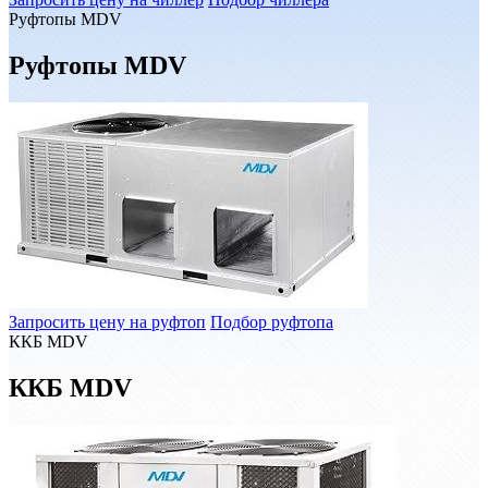
Руфтопы MDV
Руфтопы MDV
Запросить цену на руфтоп
Подбор руфтопа
ККБ MDV
ККБ MDV