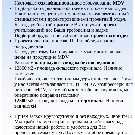
Настоящее
сертифицированное
оборудование
MDV
Подбор оборудования: собственный проектный отдел
В компании существует полностью укомплектованный
специалистами-проектировщиками проектный отдел.
Благодаря богатой практике Вы получите проект,
учитывающий все Ваши требования и задачи.
Подбор
оборудования: собственный
проектный отдел
Проектирование, монтаж, ПНР и обслуживание
оборудования
Благодаря этому Вы получаете самые минимальные
цены на продукцию MDV
Работаем
напрямую с заводом без посредников
12800 м2 - площадь складского терминала. Наличие
запчастей
Наиболее ходовые позиции мы держим на складе. Также
у нас всегда есть запчасти и ЗИП MDV, компрессоры для
чиллеров MDV, таким образом, чтобы не случилось, мы
оперативно исправим поломку.
12800 м2
- площадь складского
терминала
. Наличие
запчастей
Прием заявок круглосуточно и без выходных. Звоните!!!
Мы крайне клиентоориентированы и заботимся над
качеством нашей работы и удобства для Вас
предоставляемых услуг. Поэтому в любое время суток