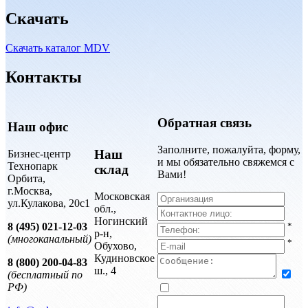
Скачать
Скачать каталог MDV
Контакты
Обратная связь
Наш офис
Заполните, пожалуйта, форму,
Наш
Бизнес-центр
и мы обязательно свяжемся с
Технопарк
склад
Вами!
Орбита,
г.Москва,
Московская
ул.Кулакова, 20с1
обл.,
Ногинский
8 (495) 021-12-03
*
р-н,
(многоканальный)
*
Обухово,
Кудиновское
8 (800) 200-04-83
ш., 4
(бесплатный по
РФ)