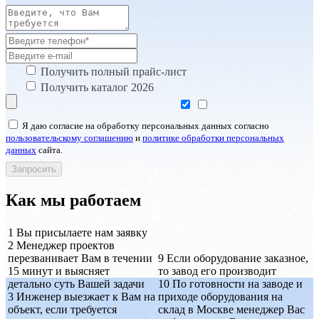
Получить полный прайс-лист
Получить каталог 2026
Я даю согласие на обработку персональных данных согласно
пользовательскому соглашению
и
политике обработки персональных
данных
сайта.
Как мы работаем
1
Вы присылаете нам заявку
2
Менеджер проектов
перезванивает Вам в течении
9
Если оборудование заказное,
15 минут и выясняет
то завод его производит
детально суть Вашей задачи
10
По готовности на заводе и
3
Инженер выезжает к Вам на
приходе оборудования на
объект, если требуется
склад в Москве менеджер Вас