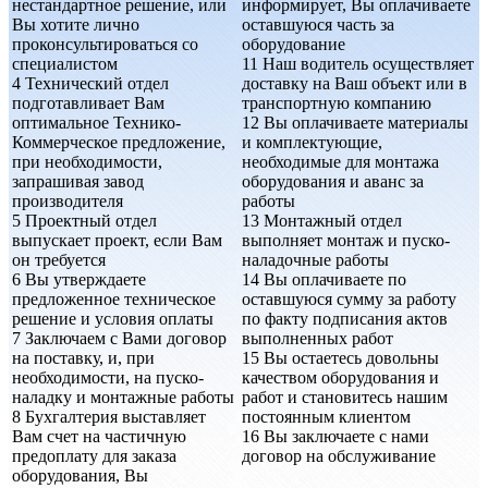
нестандартное решение, или
информирует, Вы оплачиваете
Вы хотите лично
оставшуюся часть за
проконсультироваться со
оборудование
специалистом
11
Наш водитель осуществляет
4
Технический отдел
доставку на Ваш объект или в
подготавливает Вам
транспортную компанию
оптимальное Технико-
12
Вы оплачиваете материалы
Коммерческое предложение,
и комплектующие,
при необходимости,
необходимые для монтажа
запрашивая завод
оборудования и аванс за
производителя
работы
5
Проектный отдел
13
Монтажный отдел
выпускает проект, если Вам
выполняет монтаж и пуско-
он требуется
наладочные работы
6
Вы утверждаете
14
Вы оплачиваете по
предложенное техническое
оставшуюся сумму за работу
решение и условия оплаты
по факту подписания актов
7
Заключаем с Вами договор
выполненных работ
на поставку, и, при
15
Вы остаетесь довольны
необходимости, на пуско-
качеством оборудования и
наладку и монтажные работы
работ и становитесь нашим
8
Бухгалтерия выставляет
постоянным клиентом
Вам счет на частичную
16
Вы заключаете с нами
предоплату для заказа
договор на обслуживание
оборудования, Вы