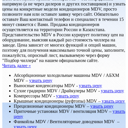
напрямую (а не через дилеров и других поставщиков) и узнать
цены на конкретные модели кондиционеров MDV, просто
позвоните нам или оставьте заявку через сайт. Обязательно
оставьте Ваш контактный телефон и специалист в течении 15
минут свяжется с Вами. Продажа кондиционеров
осуществляется на территории России и Казахстана.
Представительство MDV в России курирует политику цен на
оборудование, выясняя каждый раз стоимость чиллера на
заводе. Цена зависит от многих функций и опций машин,
поэтому для получения максимально точной цены, заполните,
пожалуйста, опросный лист, вызываемую через форму
"Подбор чиллера" на нашем официальном сайте.
Читать далее »
Абсорбционные холодильные машины MDV / АБХМ
MDV –
узнать цену
Выносные конденсаторы MDV -
узнать цену
Сухие градирни MDV / Драйкулеры MDV -
узнать цену
Компрессоры MDV -
узнать цену
Крышные кондиционеры (руфтопы) MDV –
узнать цену
Прецизионные кондиционеры MDV –
узнать цену
Приточные установки MDV / вентиляция MDV –
узнать
цену
Фанкойлы MDV / Вентиляторные доводчики MDV –
узнать цену